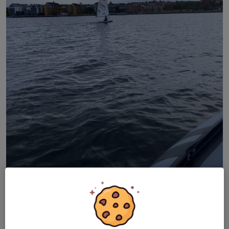
ILCA 6
Storsjöns Segelsällskap anordnar vuxensegling varje fredag kl.
18.00 från juni till september – så länge vädret tillåter.