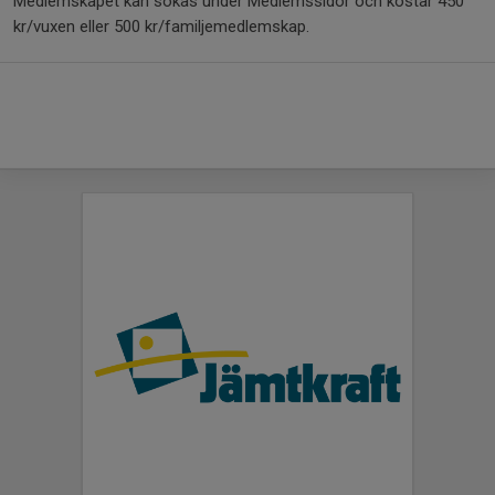
Medlemskapet kan sökas under Medlemssidor och kostar 450
kr/vuxen eller 500 kr/familjemedlemskap.