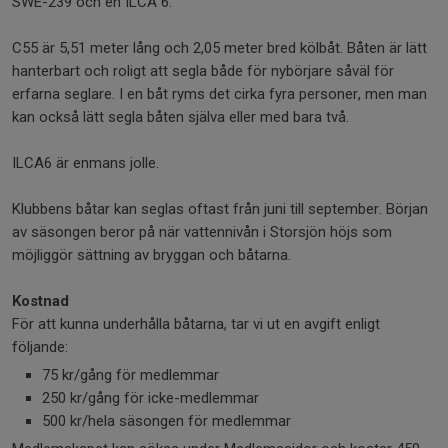
SWE-239 och en ILCA 6.
C55 är 5,51 meter lång och 2,05 meter bred kölbåt. Båten är lätt
hanterbart och roligt att segla både för nybörjare såväl för
erfarna seglare. I en båt ryms det cirka fyra personer, men man
kan också lätt segla båten själva eller med bara två.
ILCA6 är enmans jolle.
Klubbens båtar kan seglas oftast från juni till september. Början
av säsongen beror på när vattennivån i Storsjön höjs som
möjliggör sättning av bryggan och båtarna.
Kostnad
För att kunna underhålla båtarna, tar vi ut en avgift enligt
följande:
75 kr/gång för medlemmar
250 kr/gång för icke-medlemmar
500 kr/hela säsongen för medlemmar