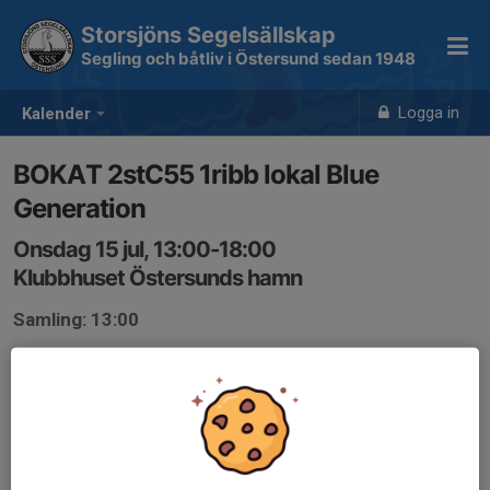
Storsjöns Segelsällskap
Segling och båtliv i Östersund sedan 1948
Logga in
Kalender
BOKAT 2stC55 1ribb lokal Blue
Generation
Onsdag 15 jul, 13:00-18:00
Klubbhuset Östersunds hamn
Samling: 13:00
2st C55, 1st ribb och klubblokal bokad av Blue
Generation. Ungdomsverksamhet med gratis prova på
segling för 13-19år och äldre i mån av plats.
www.instagram.com/blue_gen_ostersund/