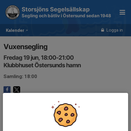
Storsjöns Segelsällskap
Segling och båtliv i Östersund sedan 1948
Logga in
Kalender
Vuxensegling
Fredag 19 jun, 18:00-21:00
Klubbhuset Östersunds hamn
Samling: 18:00