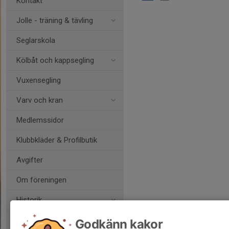
Kontakt
Jolle - träning & tävling
Seglarskola
Kölbåt och kappsegling
Vuxensegling
Varv och kran
Medlemssidor
Klubbkläder & Profilbutik
Avgifter
Om föreningen
Historik
Dokument och protokoll
Godkänn kakor