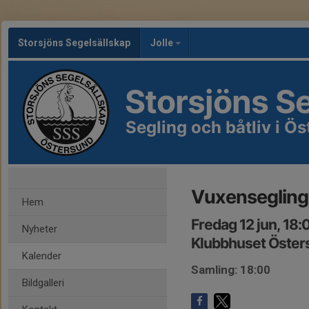
Storsjöns Segelsällskap
Jolle
Storsjöns S
Segling och båtliv i 
Vuxensegling
Hem
Fredag 12 jun, 18:
Nyheter
Klubbhuset Öste
Kalender
Samling: 18:00
Bildgalleri