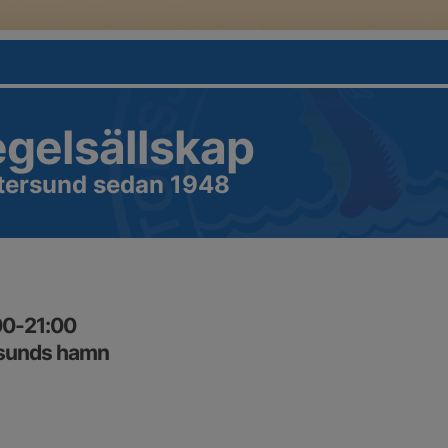
egelsällskap
Östersund sedan 1948
00-21:00
rsunds hamn