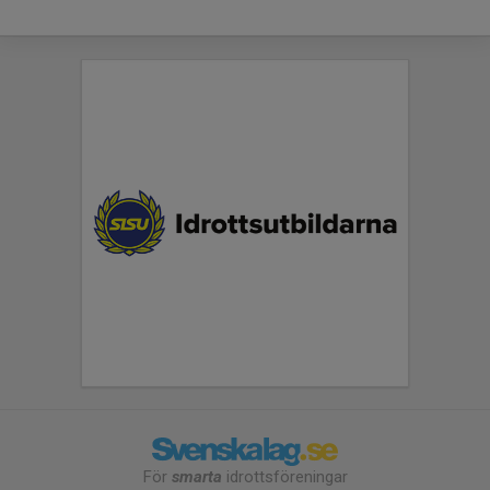
För
smarta
idrottsföreningar