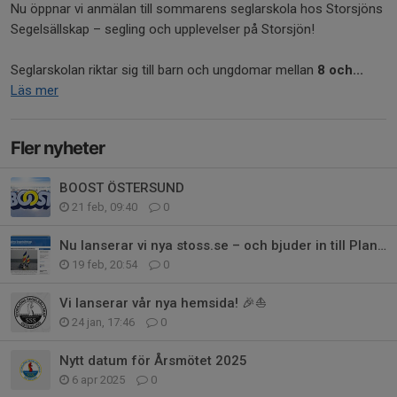
Nu öppnar vi anmälan till sommarens seglarskola hos Storsjöns
Segelsällskap – segling och upplevelser på Storsjön!
Seglarskolan riktar sig till barn och ungdomar mellan
8 och...
Läs mer
Fler nyheter
BOOST ÖSTERSUND
21 feb, 09:40
0
Nu lanserar vi nya stoss.se – och bjuder in till Planeringskväll!
19 feb, 20:54
0
Vi lanserar vår nya hemsida! 🎉⛵
24 jan, 17:46
0
Nytt datum för Årsmötet 2025
6 apr 2025
0