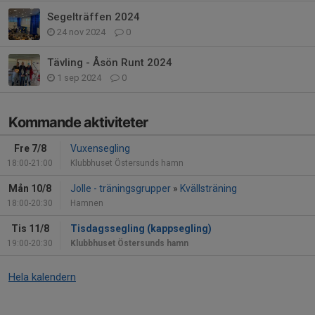
Segelträffen 2024
24 nov 2024
0
Tävling - Åsön Runt 2024
1 sep 2024
0
Kommande aktiviteter
Fre 7/8
Vuxensegling
18:00-21:00
Klubbhuset Östersunds hamn
Mån 10/8
Jolle - träningsgrupper
»
Kvällsträning
18:00-20:30
Hamnen
Tis 11/8
Tisdagssegling (kappsegling)
19:00-20:30
Klubbhuset Östersunds hamn
Hela kalendern