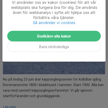
Vi använder oss av kakor (cookies) för att vår
webbplats ska fungera bra för dig. De används
även för webbanalys i syfte att hjälpa oss att
förbättra våra tjänster.
Så använder vi cookies
Godkänn alla kakor
Bara nödvändiga
Nu på tisdag 23 juni drar kappseglingsserien för kölbåtar igång.
Rorsmansmöte 1800 i klubbhuset i hamnen. Start 1900. Alla kan
vara med oavsett kappseglingserfarenhet. Vi går igenom
startförfarandet och grundläggande...
Läs mer