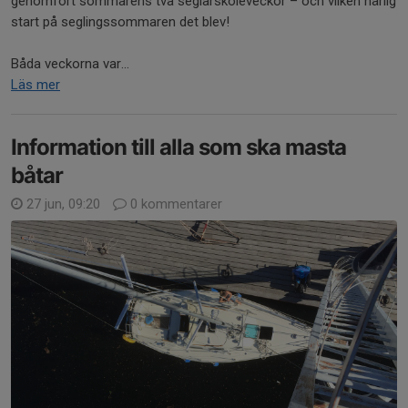
genomfört sommarens två seglarskoleveckor – och vilken härlig
start på seglingssommaren det blev!
Båda veckorna var...
Läs mer
Information till alla som ska masta
båtar
27 jun, 09:20
0 kommentarer