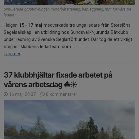
Simulerade gruppövningar, motorbåtsträning, banläggning, mm för våra tre
ledare!
Helgen
15–17 maj
medverkade tre unga ledare från Storsjöns
Segelsällskap i en utbildning hos Sundsvall/Njurunda Båtklubb
under ledning av Svenska Seglarförbundet. Där tog de ett viktigt
steg in i klubbens ledarteam som...
Läs mer
37 klubbhjältar fixade arbetet på
vårens arbetsdag ⛵☀️
16 maj, 20:07
0 kommentarer