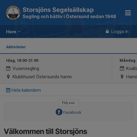
Storsjöns Segelsällskap
Segling och båtliv i Östersund sedan 1948
Logga in
Hem
Aktiviteter
Idag, 18:00-21:00
Måndag 1
Vuxensegling
Kväll
Klubbhuset Östersunds hamn
Hamn
Hela kalendern
Följ oss
Facebook
Välkommen till Storsjöns