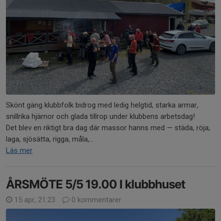
Skönt gäng klubbfolk bidrog med ledig helgtid, starka armar,
snillrika hjärnor och glada tillrop under klubbens arbetsdag!
Det blev en riktigt bra dag där massor hanns med — städa, röja,
laga, sjösätta, rigga, måla,...
Läs mer
ÅRSMÖTE 5/5 19.00 I klubbhuset
15 apr, 21:23
0 kommentarer