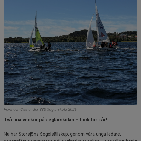
Feva och C55 under SSS Seglarskola 2026
Två fina veckor på seglarskolan – tack för i år!
Nu har Storsjöns Segelsällskap, genom våra unga ledare,