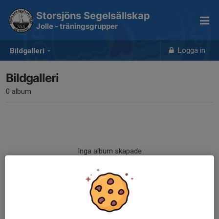
Storsjöns Segelsällskap
Jolle - träningsgrupper
Logga in
Bildgalleri
Bildgalleri
0 album
Inga album skapade